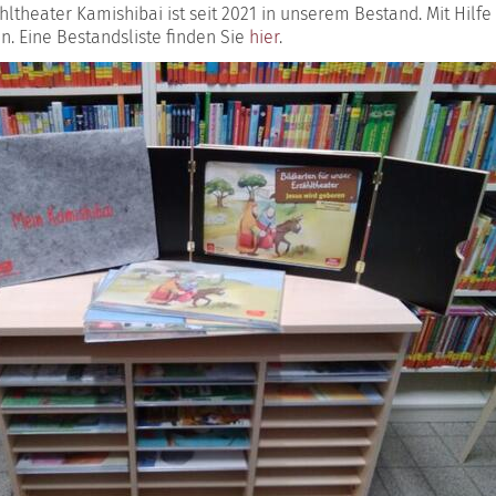
hltheater Kamishibai ist seit 2021 in unserem Bestand. Mit Hil
. Eine Bestandsliste finden Sie
hier
.