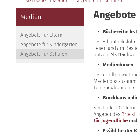
Startseite
Medien
Angebote für Schulen
Angebote 
Medien
Büchereifuchs 
Angebote für Eltern
Der Bibliotheksführe
Angebote für Kindergärten
Lesen und am Besuch
Angebote für Schulen
nutzen. Als Nachwei
Medienboxen
Gern stellen wir Ih
Medienbox zusammen
Toniebox können Sie
Brockhaus onli
Seit Ende 2021 könn
Angebot des
Brockh
für Jugendliche
un
Erzähltheater 